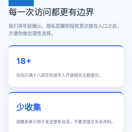
清楚地浏览
每一次访问都更有边界
我们将年龄确认、隐私提醒和授权意识放在入口之前，
方便你做出理性选择。
18+
仅向已满十八周岁的成年人开放相关主题提示。
少收集
提醒表单只用于发送更新信息，不要求提交多余资料。