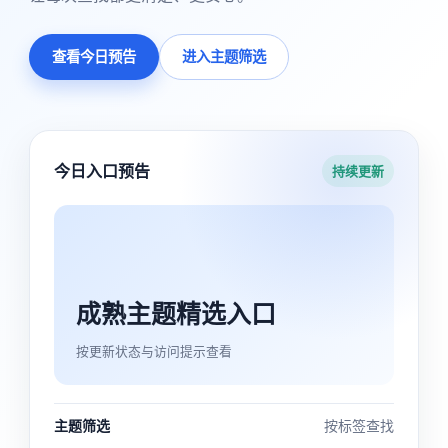
查看今日预告
进入主题筛选
今日入口预告
持续更新
成熟主题精选入口
按更新状态与访问提示查看
主题筛选
按标签查找