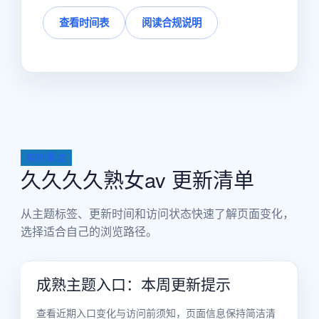
查看时间表
阅读合规说明
实时看点
久久久久熟女av 更新清单
从主题标签、更新时间和访问状态快速了解页面变化，
选择适合自己的浏览路径。
成熟主题入口：本周更新提示
查看近期入口变化与访问前须知，页面信息保持简洁清