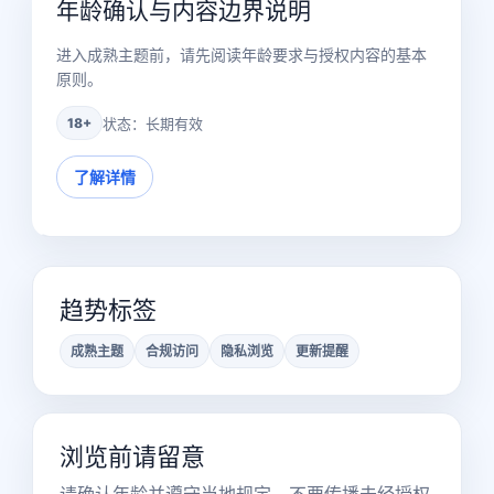
年龄确认与内容边界说明
进入成熟主题前，请先阅读年龄要求与授权内容的基本
原则。
状态：长期有效
18+
了解详情
趋势标签
成熟主题
合规访问
隐私浏览
更新提醒
浏览前请留意