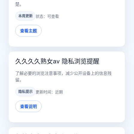
楚。
状态：可查看
本周更新
查看主题
久久久久熟女av 隐私浏览提醒
了解必要的浏览注意事项，减少公开设备上的信息残
留。
更新时间：近期
隐私提示
查看说明