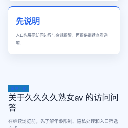
先说明
入口先展示访问边界与合规提醒，再提供继续查看选
项。
常见问题
关于久久久久熟女av 的访问问
答
在继续浏览前，先了解年龄限制、隐私处理和入口筛选