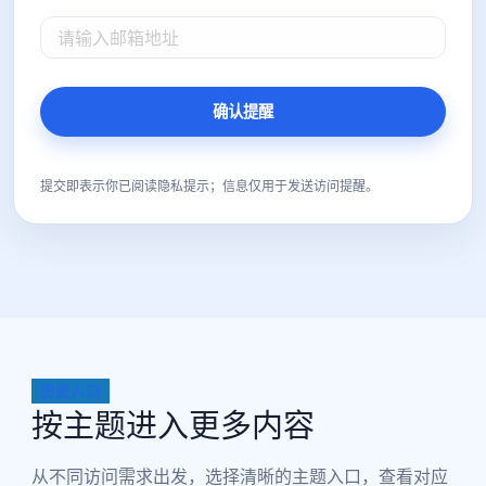
邮箱地址
确认提醒
提交即表示你已阅读隐私提示；信息仅用于发送访问提醒。
历史入口
按主题进入更多内容
从不同访问需求出发，选择清晰的主题入口，查看对应