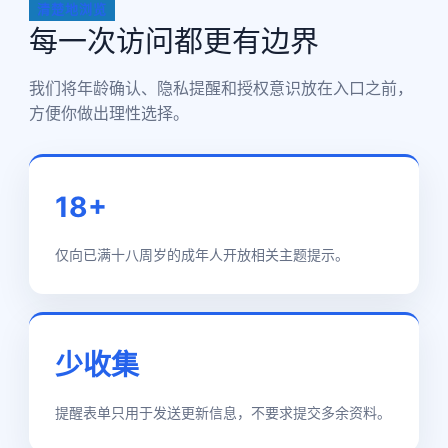
清楚地浏览
每一次访问都更有边界
我们将年龄确认、隐私提醒和授权意识放在入口之前，
方便你做出理性选择。
18+
仅向已满十八周岁的成年人开放相关主题提示。
少收集
提醒表单只用于发送更新信息，不要求提交多余资料。